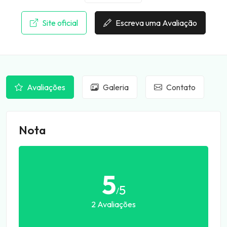
Site oficial
Escreva uma Avaliação
Avaliações
Galeria
Contato
Nota
5
5
/
2 Avaliações