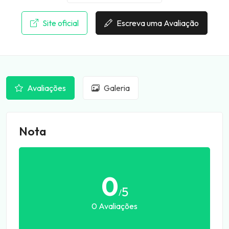
Site oficial
Escreva uma Avaliação
Avaliações
Galeria
Nota
0
5
/
0 Avaliações