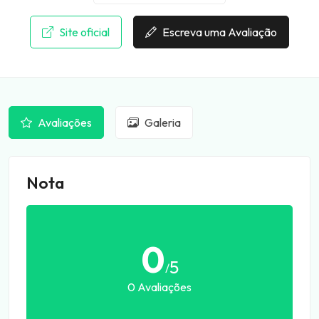
Site oficial
Escreva uma Avaliação
Avaliações
Galeria
Nota
0
5
/
0 Avaliações