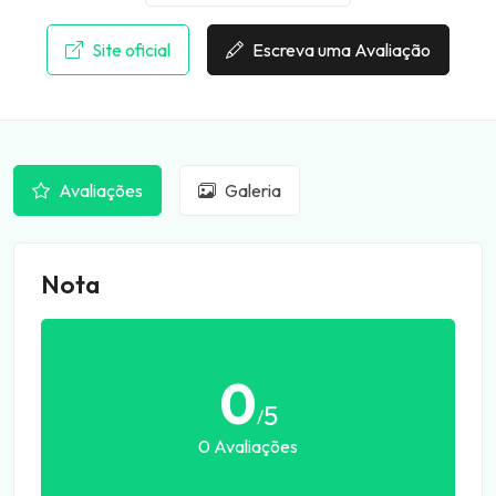
Site oficial
Escreva uma Avaliação
Avaliações
Galeria
Nota
0
5
/
0 Avaliações