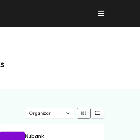
s
Nubank