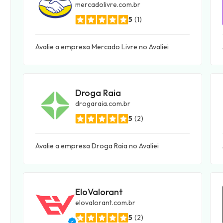
mercadolivre.com.br
5
(1)
Avalie a empresa Mercado Livre no Avaliei
Droga Raia
drogaraia.com.br
5
(2)
Avalie a empresa Droga Raia no Avaliei
EloValorant
elovalorant.com.br
5
(2)